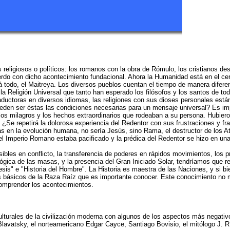
s religiosos o políticos: los romanos con la obra de Rómulo, los cristianos 
do con dicho acontecimiento fundacional. Ahora la Humanidad está en el cen
 todo, el Maitreya. Los diversos pueblos cuentan el tiempo de manera diferen
la Religión Universal que tanto han esperado los filósofos y los santos de to
ductoras en diversos idiomas, las religiones con sus dioses personales están
den ser éstas las condiciones necesarias para un mensaje universal? Es impo
los milagros y los hechos extraordinarios que rodeaban a su persona. Hubier
Se repetirá la dolorosa experiencia del Redentor con sus frustraciones y frac
s en la evolución humana, no sería Jesús, sino Rama, el destructor de los At
 el Imperio Romano estaba pacificado y la prédica del Redentor se hizo en una
visibles en conflicto, la transferencia de poderes en rápidos movimientos, los 
ógica de las masas, y la presencia del Gran Iniciado Solar, tendríamos que rec
" e "Historia del Hombre". La Historia es maestra de las Naciones, y si bien
ios básicos de la Raza Raíz que es importante conocer. Este conocimiento no 
comprender los acontecimientos.
lturales de la civilización moderna con algunos de los aspectos más negativo
Blavatsky, el norteamericano Edgar Cayce, Santiago Bovisio, el mitólogo J. R.