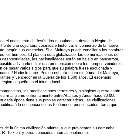
desde el nacimiento de Jesús, los musulmanes desde la Hégira de
tro de una coyuntura cósmica e histórica: el comienzo de la nueva
te, según sus creencias. Si el Maitreya puede conciliar a los hombres
dos los tiempos. El planeta está globalizado, las comunicaciones de
 desprestigiadas, las nacionalidades están en baja o en bancarrota,
sible adivinarlo o fijar una premonición sobre los tiempos venideros.
on de pasar varios siglos para que su palabra fuese escuchada y
asos? Nadie lo sabe. Pero la estricta figura simétrica del Maitreya,
lantes y vencedor en la Guerra de los 1.500 años. El escenario
 región pequeña en el idioma local.
protagonistas, las modificaciones terrestres y biológicas que se están
urrir al último enfrentamiento entre Atlantes y Arios, hace 20.000
 cada época tiene sus propias características, las civilizaciones
modificará la secuencia de los fenómenos pronosticados, tarea que
s de la última civilización atlante, y que provocaron su derrumbe
 R. Tolkien, y otros conocidos internacionalmente.