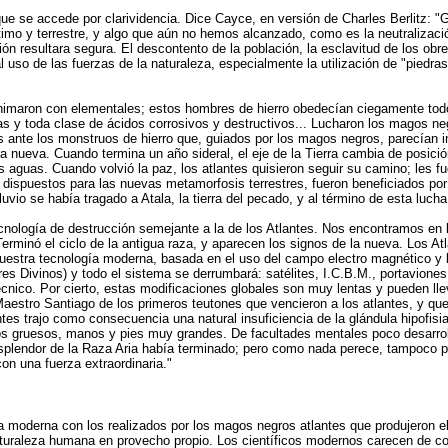
que se accede por clarividencia. Dice Cayce, en versión de Charles Berlitz: 
 y terrestre, y algo que aún no hemos alcanzado, como es la neutralización 
ucción resultara segura. El descontento de la población, la esclavitud de los o
l uso de las fuerzas de la naturaleza, especialmente la utilización de "piedra
animaron con elementales; estos hombres de hierro obedecían ciegamente tod
s y toda clase de ácidos corrosivos y destructivos... Lucharon los magos ne
s ante los monstruos de hierro que, guiados por los magos negros, parecían in
ra nueva. Cuando termina un año sideral, el eje de la Tierra cambia de posici
las aguas. Cuando volvió la paz, los atlantes quisieron seguir su camino; les 
s dispuestos para las nuevas metamorfosis terrestres, fueron beneficiados po
iluvio se había tragado a Atala, la tierra del pecado, y al término de esta luch
ología de destrucción semejante a la de los Atlantes. Nos encontramos en l
Terminó el ciclo de la antigua raza, y aparecen los signos de la nueva. Los At
 Nuestra tecnología moderna, basada en el uso del campo electro magnético y
res Divinos) y todo el sistema se derrumbará: satélites, I.C.B.M., portaviones
nico. Por cierto, estas modificaciones globales son muy lentas y pueden llev
aestro Santiago de los primeros teutones que vencieron a los atlantes, y que 
antes trajo como consecuencia una natural insuficiencia de la glándula hipofi
os gruesos, manos y pies muy grandes. De facultades mentales poco desarrol
plendor de la Raza Aria había terminado; pero como nada perece, tampoco per
on una fuerza extraordinaria."
moderna con los realizados por los magos negros atlantes que produjeron el
naturaleza humana en provecho propio. Los científicos modernos carecen de 