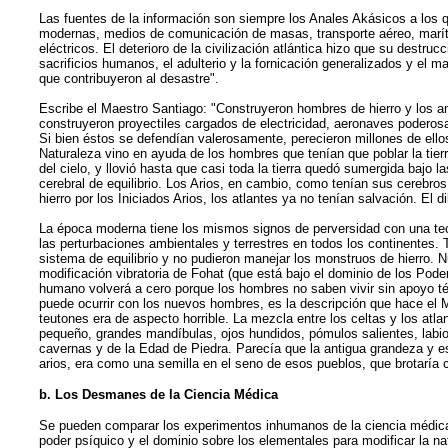
Las fuentes de la información son siempre los Anales Akásicos a los 
modernas, medios de comunicación de masas, transporte aéreo, marítimo
eléctricos. El deterioro de la civilización atlántica hizo que su destr
sacrificios humanos, el adulterio y la fornicación generalizados y el ma
que contribuyeron al desastre".
Escribe el Maestro Santiago: "Construyeron hombres de hierro y los 
construyeron proyectiles cargados de electricidad, aeronaves poderosa
Si bien éstos se defendían valerosamente, perecieron millones de ello
Naturaleza vino en ayuda de los hombres que tenían que poblar la tier
del cielo, y llovió hasta que casi toda la tierra quedó sumergida bajo 
cerebral de equilibrio. Los Arios, en cambio, como tenían sus cerebro
hierro por los Iniciados Arios, los atlantes ya no tenían salvación. El d
La época moderna tiene los mismos signos de perversidad con una tecn
las perturbaciones ambientales y terrestres en todos los continentes. 
sistema de equilibrio y no pudieron manejar los monstruos de hierro.
modificación vibratoria de Fohat (que está bajo el dominio de los Pode
humano volverá a cero porque los hombres no saben vivir sin apoyo téc
puede ocurrir con los nuevos hombres, es la descripción que hace el M
teutones era de aspecto horrible. La mezcla entre los celtas y los atl
pequeño, grandes mandíbulas, ojos hundidos, pómulos salientes, labi
cavernas y de la Edad de Piedra. Parecía que la antigua grandeza y es
arios, era como una semilla en el seno de esos pueblos, que brotaría c
b. Los Desmanes de la Ciencia Médica
Se pueden comparar los experimentos inhumanos de la ciencia médica 
poder psíquico y el dominio sobre los elementales para modificar la 