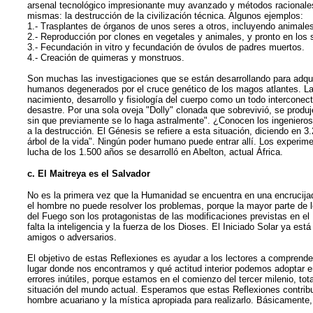
arsenal tecnológico impresionante muy avanzado y métodos racionales 
mismas: la destrucción de la civilización técnica. Algunos ejemplos:
1.- Trasplantes de órganos de unos seres a otros, incluyendo animales
2.- Reproducción por clones en vegetales y animales, y pronto en los
3.- Fecundación in vitro y fecundación de óvulos de padres muertos.
4.- Creación de quimeras y monstruos.
Son muchas las investigaciones que se están desarrollando para adqui
humanos degenerados por el cruce genético de los magos atlantes. La 
nacimiento, desarrollo y fisiología del cuerpo como un todo interconec
desastre. Por una sola oveja "Dolly" clonada que sobrevivió, se produ
sin que previamente se lo haga astralmente". ¿Conocen los ingenieros
a la destrucción. El Génesis se refiere a esta situación, diciendo en 
árbol de la vida". Ningún poder humano puede entrar allí. Los experim
lucha de los 1.500 años se desarrolló en Abelton, actual África.
c. El Maitreya es el Salvador
No es la primera vez que la Humanidad se encuentra en una encrucijada
el hombre no puede resolver los problemas, porque la mayor parte de
del Fuego son los protagonistas de las modificaciones previstas en el
falta la inteligencia y la fuerza de los Dioses. El Iniciado Solar ya 
amigos o adversarios.
El objetivo de estas Reflexiones es ayudar a los lectores a comprende
lugar donde nos encontramos y qué actitud interior podemos adoptar
errores inútiles, porque estamos en el comienzo del tercer milenio, t
situación del mundo actual. Esperamos que estas Reflexiones contribu
hombre acuariano y la mística apropiada para realizarlo. Básicamente