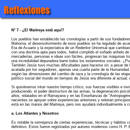
N° 7 - ¿El Maitreya está aquí?
Los pueblos han establecido las cronologías a partir de sus fundadore
Mahoma; el desenvolvimiento de esos pueblos se ha regulado de acuer
Era de Acuario y la expectativa de un Redentor Universal que cambiará
con una doctrina apta para todos, habrá cumplido el soñado anhelo de 
mercaderías, personas e ideas son fáciles, progresan las máquinas tra
una incredulidad depuradora barre todos los estamentos sociales. ¿Pue
También Jesús tuvo muchas dificultades para hacerse oír, a pesar de 
acatada por los seguidores, apenas una cuarta parte de la Humanidad. ¿
según las dimensiones del cambio de raza y la cronología de las etapa
político social del mundo en tiempos de Jesús era diferente al actual;
Si quisiéramos intuir nuestro tiempo crítico, sus fuerzas visibles e in
produciendo, el poder destructivo de las armas, la degeneración psicol
años, relatados en el Ramayana y en las Enseñanzas de "Antropogénesis
nacientes se apoyan sobre experiencias anteriores y reiteran princip
está en las manos del Maitreya, pero nos ayudará individualmente a 
a. Los Atlantes y Nosotros
Es notable la semejanza de ciertas experiencias, técnicas y hábitos cu
definitivo. Estos fueron registrados por autores modernos como H. P. 