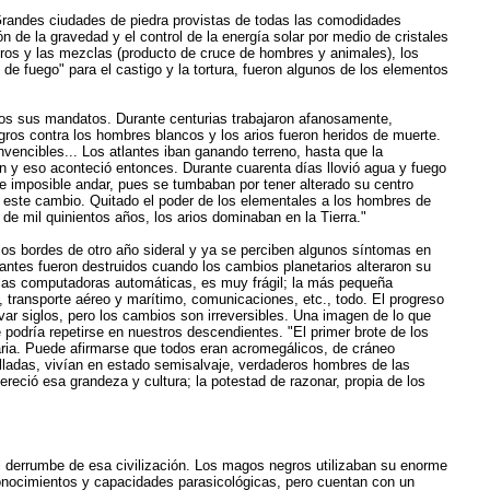
"Grandes ciudades de piedra provistas de todas las comodidades
de la gravedad y el control de la energía solar por medio de cristales
breros y las mezclas (producto de cruce de hombres y animales), los
s de fuego" para el castigo y la tortura, fueron algunos de los elementos
os sus mandatos. Durante centurias trabajaron afanosamente,
gros contra los hombres blancos y los arios fueron heridos de muerte.
vencibles... Los atlantes iban ganando terreno, hasta que la
ón y eso aconteció entonces. Durante cuarenta días llovió agua y fuego
fue imposible andar, pues se tumbaban por tener alterado su centro
r este cambio. Quitado el poder de los elementales a los hombres de
a de mil quinientos años, los arios dominaban en la Tierra."
os bordes de otro año sideral y ya se perciben algunos síntomas en
lantes fueron destruidos cuando los cambios planetarios alteraron su
 las computadoras automáticas, es muy frágil; la más pequeña
, transporte aéreo y marítimo, comunicaciones, etc., todo. El progreso
ar siglos, pero los cambios son irreversibles. Una imagen de lo que
podría repetirse en nuestros descendientes. "El primer brote de los
siaria. Puede afirmarse que todos eran acromegálicos, de cráneo
ladas, vivían en estado semisalvaje, verdaderos hombres de las
eció esa grandeza y cultura; la potestad de razonar, propia de los
 derrumbe de esa civilización. Los magos negros utilizaban su enorme
conocimientos y capacidades parasicológicas, pero cuentan con un