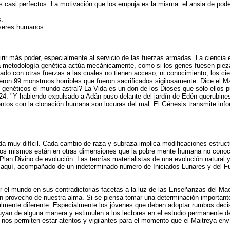
casi perfectos. La motivación que los empuja es la misma: el ansia de pode
.
 seres humanos.
rir más poder, especialmente al servicio de las fuerzas armadas. La cienci
metodología genética actúa mecánicamente, como si los genes fuesen piezas 
tado con otras fuerzas a las cuales no tienen acceso, ni conocimiento, los ci
jeron 99 monstruos horribles que fueron sacrificados sigilosamente. Dice el 
 genéticos el mundo astral? La Vida es un don de los Dioses que sólo ellos p
3.24: "Y habiendo expulsado a Adán puso delante del jardín de Edén querubines
entos con la clonación humana son locuras del mal. El Génesis transmite inf
 muy difícil. Cada cambio de raza y subraza implica modificaciones estructur
 los mismos están en otras dimensiones que la pobre mente humana no conoce 
 Plan Divino de evolución. Las teorías materialistas de una evolución natura
está aquí, acompañado de un indeterminado número de Iniciados Lunares y del F
r el mundo en sus contradictorias facetas a la luz de las Enseñanzas del Mae
 en provecho de nuestra alma. Si se piensa tomar una determinación importa
otalmente diferente. Especialmente los jóvenes que deben adoptar rumbos deci
yan de alguna manera y estimulen a los lectores en el estudio permanente d
, nos permiten estar atentos y vigilantes para el momento que el Maitreya e