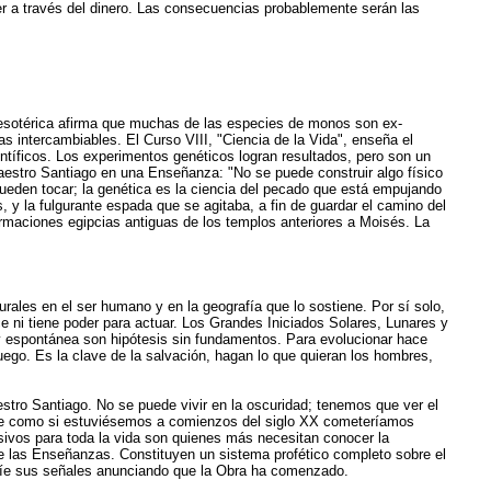
r a través del dinero. Las consecuencias probablemente serán las
a esotérica afirma que muchas de las especies de monos son ex-
intercambiables. El Curso VIII, "Ciencia de la Vida", enseña el
entíficos. Los experimentos genéticos logran resultados, pero son un
Maestro Santiago en una Enseñanza: "No se puede construir algo físico
ueden tocar; la genética es la ciencia del pecado que está empujando
, y la fulgurante espada que se agitaba, a fin de guardar el camino del
ormaciones egipcias antiguas de los templos anteriores a Moisés. La
ales en el ser humano y en la geografía que lo sostiene. Por sí solo,
ni tiene poder para actuar. Los Grandes Iniciados Solares, Lunares y
l y espontánea son hipótesis sin fundamentos. Para evolucionar hace
uego. Es la clave de la salvación, hagan lo que quieran los hombres,
stro Santiago. No se puede vivir en la oscuridad; tenemos que ver el
nte como si estuviésemos a comienzos del siglo XX cometeríamos
sivos para toda la vida son quienes más necesitan conocer la
e las Enseñanzas. Constituyen un sistema profético completo sobre el
nvíe sus señales anunciando que la Obra ha comenzado.