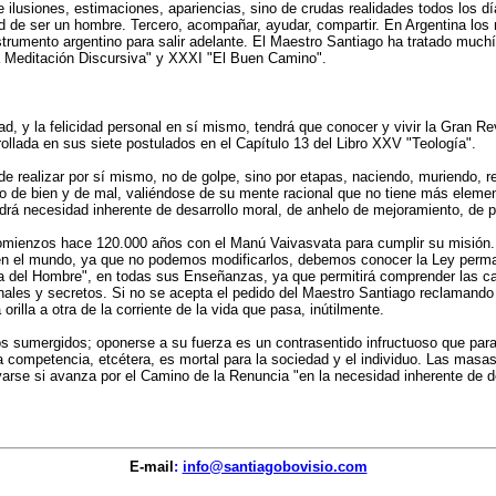
e ilusiones, estimaciones, apariencias, sino de crudas realidades todos los 
d de ser un hombre. Tercero, acompañar, ayudar, compartir. En Argentina los
trumento argentino para salir adelante. El Maestro Santiago ha tratado much
a Meditación Discursiva" y XXXI "El Buen Camino".
d, y la felicidad personal en sí mismo, tendrá que conocer y vivir la Gran R
rrollada en sus siete postulados en el Capítulo 13 del Libro XXV "Teología".
de realizar por sí mismo, no de golpe, sino por etapas, naciendo, muriendo, r
o de bien y de mal, valiéndose de su mente racional que no tiene más element
drá necesidad inherente de desarrollo moral, de anhelo de mejoramiento, de pe
omienzos hace 120.000 años con el Manú Vaivasvata para cumplir su misión. E
 el mundo, ya que no podemos modificarlos, debemos conocer la Ley permane
a del Hombre", en todas sus Enseñanzas, ya que permitirá comprender las caus
nales y secretos. Si no se acepta el pedido del Maestro Santiago reclamando u
lla a otra de la corriente de la vida que pasa, inútilmente.
mos sumergidos; oponerse a su fuerza es un contrasentido infructuoso que para
la competencia, etcétera, es mortal para la sociedad y el individuo. Las masa
varse si avanza por el Camino de la Renuncia "en la necesidad inherente de d
E-mail
:
info@santiagobovisio.com