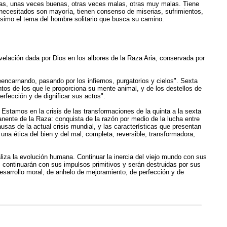
días, unas veces buenas, otras veces malas, otras muy malas. Tiene
 necesitados son mayoría, tienen consenso de miserias, sufrimientos,
ísimo el tema del hombre solitario que busca su camino.
evelación dada por Dios en los albores de la Raza Aria, conservada por
eencarnando, pasando por los infiernos, purgatorios y cielos". Sexta
os de los que le proporciona su mente animal, y de los destellos de
rfección y de dignificar sus actos".
stamos en la crisis de las transformaciones de la quinta a la sexta
nte de la Raza: conquista de la razón por medio de la lucha entre
as de la actual crisis mundial, y las características que presentan
na ética del bien y del mal, completa, reversible, transformadora,
liza la evolución humana. Continuar la inercia del viejo mundo con sus
s continuarán con sus impulsos primitivos y serán destruidas por sus
esarrollo moral, de anhelo de mejoramiento, de perfección y de