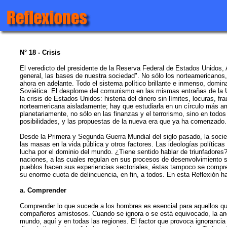
N° 18 -
Crisis
El veredicto del presidente de la Reserva Federal de Estados Unidos, A
general, las bases de nuestra sociedad". No sólo los norteamericanos, 
ahora en adelante. Todo el sistema político brillante e inmenso, domi
Soviética. El desplome del comunismo en las mismas entrañas de la UR
la crisis de Estados Unidos: histeria del dinero sin límites, locuras,
norteamericana aisladamente; hay que estudiarla en un círculo más amp
planetariamente, no sólo en las finanzas y el terrorismo, sino en tod
posibilidades, y las propuestas de la nueva era que ya ha comenzado.
Desde la Primera y Segunda Guerra Mundial del siglo pasado, la socied
las masas en la vida pública y otros factores. Las ideologías polític
lucha por el dominio del mundo. ¿Tiene sentido hablar de triunfadores? 
naciones, a las cuales regulan en sus procesos de desenvolvimiento so
pueblos hacen sus experiencias sectoriales, éstas tampoco se comprend
su enorme cuota de delincuencia, en fin, a todos. En esta Reflexión h
a. Comprender
Comprender lo que sucede a los hombres es esencial para aquellos que q
compañeros amistosos. Cuando se ignora o se está equivocado, la ang
mundo, aquí y en todas las regiones. El factor que provoca ignorancia e