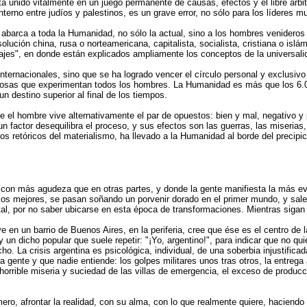
á unido vitalmente en un juego permanente de causas, efectos y el libre arbitr
interno entre judíos y palestinos, es un grave error, no sólo para los líderes
barca a toda la Humanidad, no sólo la actual, sino a los hombres venideros 
lución china, rusa o norteamericana, capitalista, socialista, cristiana o islá
ajes", en donde están explicados ampliamente los conceptos de la universali
internacionales, sino que se ha logrado vencer el círculo personal y exclusivo
 cosas que experimentan todos los hombres. La Humanidad es más que los 6.000
 destino superior al final de los tiempos.
que el hombre vive alternativamente el par de opuestos: bien y mal, negativo y
n factor desequilibra el proceso, y sus efectos son las guerras, las miserias, 
os retóricos del materialismo, ha llevado a la Humanidad al borde del precip
a con más agudeza que en otras partes, y donde la gente manifiesta la más ev
n los mejores, se pasan soñando un porvenir dorado en el primer mundo, y salen
ntal, por no saber ubicarse en esta época de transformaciones. Mientras sigan
e en un barrio de Buenos Aires, en la periferia, cree que ése es el centro de 
 un dicho popular que suele repetir: "¡Yo, argentino!", para indicar que no q
ho. La crisis argentina es psicológica, individual, de una soberbia injustificad
 gente y que nadie entiende: los golpes militares unos tras otros, la entrega
horrible miseria y suciedad de las villas de emergencia, el exceso de producci
imero, afrontar la realidad, con su alma, con lo que realmente quiere, hacien