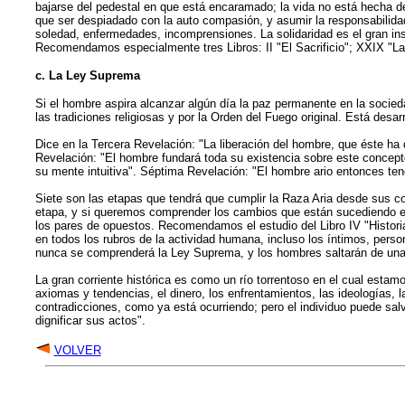
bajarse del pedestal en que está encaramado; la vida no está hecha d
que ser despiadado con la auto compasión, y asumir la responsabilida
soledad, enfermedades, incomprensiones. La solidaridad es el gran ins
Recomendamos especialmente tres Libros: II "El Sacrificio"; XXIX "L
c. La Ley Suprema
Si el hombre aspira alcanzar algún día la paz permanente en la socieda
las tradiciones religiosas y por la Orden del Fuego original. Está desa
Dice en la Tercera Revelación: "La liberación del hombre, que éste ha 
Revelación: "El hombre fundará toda su existencia sobre este concept
su mente intuitiva". Séptima Revelación: "El hombre ario entonces ten
Siete son las etapas que tendrá que cumplir la Raza Aria desde sus c
etapa, y si queremos comprender los cambios que están sucediendo en
los pares de opuestos. Recomendamos el estudio del Libro IV "Histori
en todos los rubros de la actividad humana, incluso los íntimos, perso
nunca se comprenderá la Ley Suprema, y los hombres saltarán de una ori
La gran corriente histórica es como un río torrentoso en el cual esta
axiomas y tendencias, el dinero, los enfrentamientos, las ideologías, 
contradicciones, como ya está ocurriendo; pero el individuo puede sal
dignificar sus actos".
VOLVER