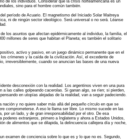
io de los individuos. Considerar que la crisis norteamericana es un
 mundiales, sino para el hombre común también.
del período de Acuario. El magnetismo del Iniciado Solar Maitreya
mica, ni de ningún sector ideológico. Será universal o no será. Léanse
dad.
 de los asuntos que afectan epidérmicamente al individuo, la familia, el
 millones de seres que habitan el Planeta; es también el solitario
 positivo, activo y pasivo, en un juego dinámico permanente que en el
los crímenes y la caída de la civilización. Así, el excedente de
icio, irreversiblemente, cuando se anuncian las bases de una nueva
idente desconexión con la realidad. Los argentinos viven en una pura
 a las calles golpeando cacerolas. Si ganan algo, se ríen; si pierden,
 pensando en utopías alejadas de la realidad, van a seguir padeciendo.
la nación y no quiere saber más allá del pequeño círculo en que se
uiere comprometerse. A eso le llama ser libre. Lo mismo sucede en las
a, por un lado, y de gran irresponsabilidad por el otro. De esa
 a poderes extranjeros, primero a Inglaterra y ahora a Estados Unidos,
ón de alimentos que se dilapida, la delincuencia callejera día y noche,
do un examen de conciencia sobre lo que es y lo que no es. Segundo,