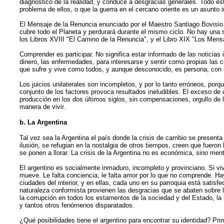
diagnóstico de la realidad, y conduce a desgracias generales. Todo est
problema de ellos, o que la guerra en el cercano oriente es un asunto 
El Mensaje de la Renuncia enunciado por el Maestro Santiago Bovisio a
cubre todo el Planeta y perdurará durante el mismo ciclo. No hay una so
los Libros XVIII "El Camino de la Renuncia", y el Libro XIX "Los Mens
Comprender es participar. No significa estar informado de las noticias 
dinero, las enfermedades, para interesarse y sentir como propias las
que sufre y vive como todos, y aunque desconocido, es persona, con un
Los juicios unilaterales son incompletos, y por lo tanto erróneos, por
conjunto de los factores provoca resultados ineludibles. El exceso de u
producción en los dos últimos siglos, sin compensaciones, orgullo de l
manera de vivir.
b. La Argentina
Tal vez sea la Argentina el país donde la crisis de cambio se present
ilusión, se refugian en la nostalgia de otros tiempos, creen que fuero
se ponen a llorar. La crisis de la Argentina no es económica, sino me
El argentino es socialmente inmaduro, incompleto y provinciano. Si viv
mueve. Le falta conciencia, le falta amor por lo que no comprende. Hay
ciudades del interior, y en ellas, cada uno en su parroquia está satisfec
naturaleza conformista provienen las desgracias que se abaten sobre la
la corrupción en todos los estamentos de la sociedad y del Estado, la 
y tantos otros fenómenos disparatados.
¿Qué posibilidades tiene el argentino para encontrar su identidad? Pr