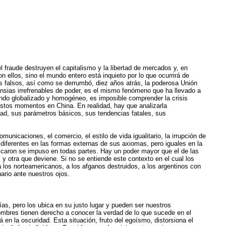
 fraude destruyen el capitalismo y la libertad de mercados y, en
 ellos, sino el mundo entero está inquieto por lo que ocurrirá de
es falsos, así como se derrumbó, diez años atrás, la poderosa Unión
nsias irrefrenables de poder, es el mismo fenómeno que ha llevado a
mundo globalizado y homogéneo, es imposible comprender la crisis
estos momentos en China. En realidad, hay que analizarla
dad, sus parámetros básicos, sus tendencias fatales, sus
icaciones, el comercio, el estilo de vida igualitario, la irrupción de
diferentes en las formas externas de sus axiomas, pero iguales en la
abricaron se impuso en todas partes. Hay un poder mayor que el de las
y otra que deviene. Si no se entiende este contexto en el cual los
 los norteamericanos, a los afganos destruidos, a los argentinos con
ario ante nuestros ojos.
ías, pero los ubica en su justo lugar y pueden ser nuestros
mbres tienen derecho a conocer la verdad de lo que sucede en el
 en la oscuridad. Esta situación, fruto del egoísmo, distorsiona el